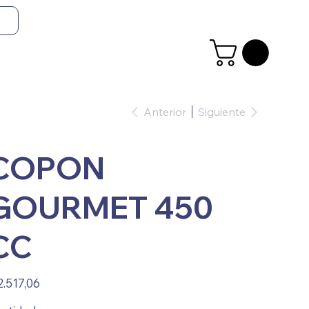
Anterior
Siguiente
COPON
GOURMET 450
CC
io
2.517,06