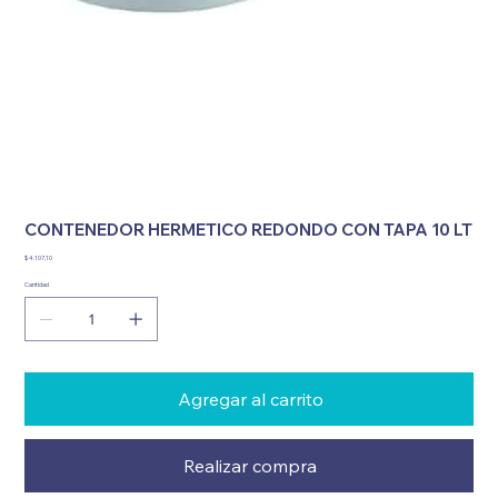
CONTENEDOR HERMETICO REDONDO CON TAPA 10 LT
Precio
$ 4.107,10
Cantidad
Agregar al carrito
Realizar compra