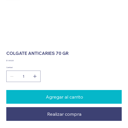
COLGATE ANTICARIES 70 GR
Precio
$ 1.800,00
Cantidad
Agregar al carrito
Realizar compra