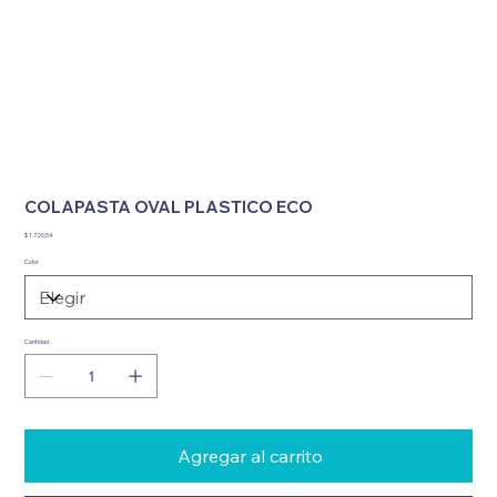
COLAPASTA OVAL PLASTICO ECO
Precio
$ 1.720,54
Color
Cantidad
Agregar al carrito