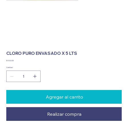
CLORO PURO ENVASADO X 5 LTS
Precio
$ 4.526,35
Cantidad
Agregar al carrito
Realizar compra