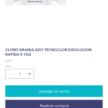
CLORO GRANULADO TECNOCLOR DISOLUCION
RAPIDA X 1 KG
Precio
$ 6.023,68
Cantidad
Agregar al carrito
Realizar compra