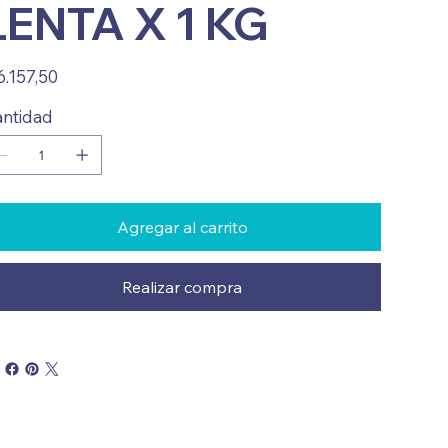
LENTA X 1 KG
io
6.157,50
ntidad
Agregar al carrito
Realizar compra