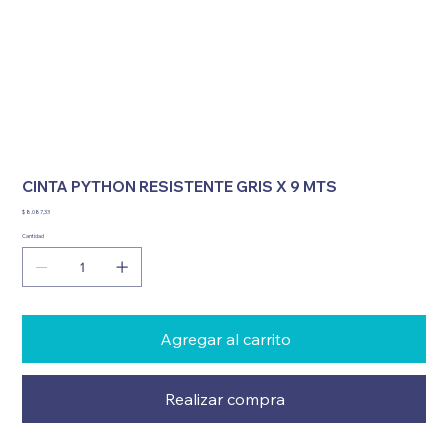
CINTA PYTHON RESISTENTE GRIS X 9 MTS
Precio
$ 8.087,33
Cantidad
Agregar al carrito
Realizar compra