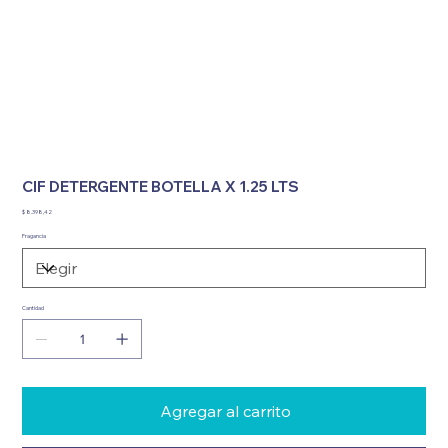
CIF DETERGENTE BOTELLA X 1.25 LTS
Precio
$ 8.398,42
Fragancia
Cantidad
Agregar al carrito