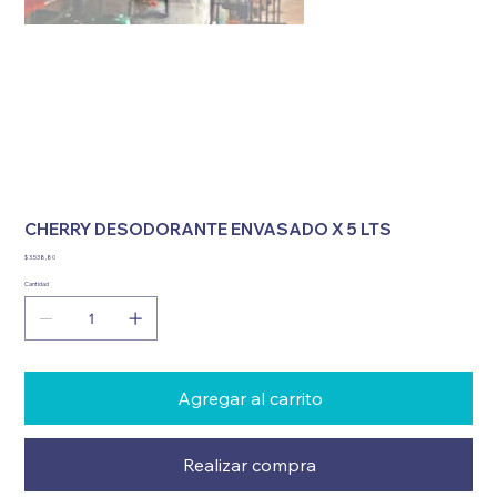
CHERRY DESODORANTE ENVASADO X 5 LTS
Precio
$ 3.538,80
Cantidad
Agregar al carrito
Realizar compra