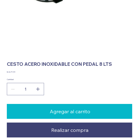
CESTO ACERO INOXIDABLE CON PEDAL 8 LTS
Precio
$ 26.717,91
Cantidad
Agregar al carrito
Realizar compra