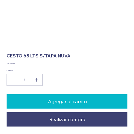
CESTO 68 LTS S/TAPA NUVA
Precio
$ 37.500,93
Cantidad
Agregar al carrito
Realizar compra