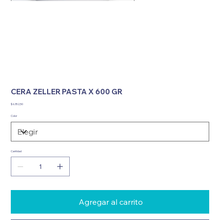
CERA ZELLER PASTA X 600 GR
Precio
$ 6.352,50
Color
Cantidad
Agregar al carrito