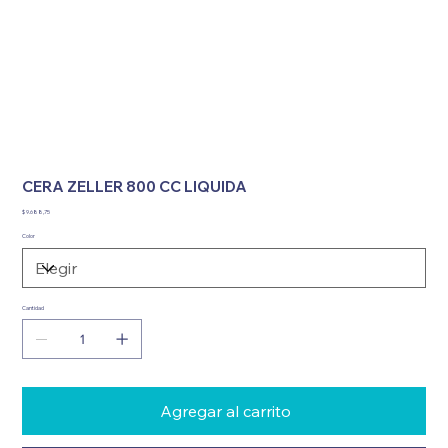
CERA ZELLER 800 CC LIQUIDA
Precio
$ 9.688,75
Color
Cantidad
Agregar al carrito