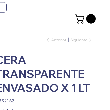
Anterior
Siguiente
CERA
TRANSPARENTE
ENVASADO X 1 LT
io
3.921,62