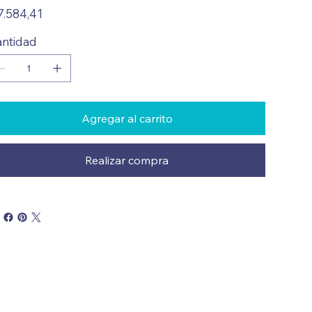
io
7.584,41
ntidad
Agregar al carrito
Realizar compra