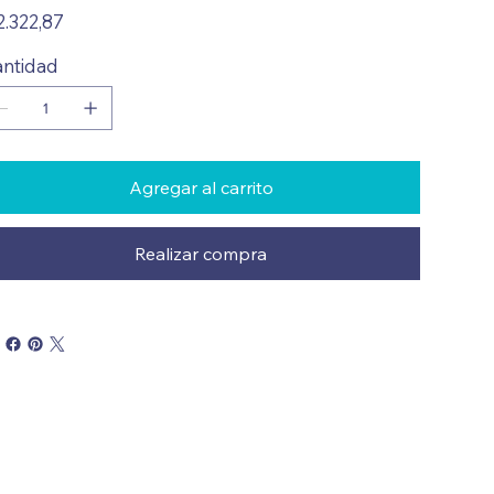
io
2.322,87
ntidad
Agregar al carrito
Realizar compra