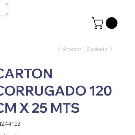
Anterior
Siguiente
CARTON
CORRUGADO 120
CM X 25 MTS
io
12.441,22