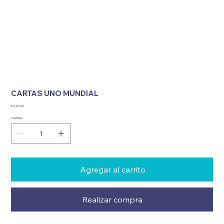
CARTAS UNO MUNDIAL
Precio
$ 2.400,00
Cantidad
Agregar al carrito
Realizar compra