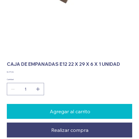
CAJA DE EMPANADAS E12 22 X 29 X 6 X 1 UNIDAD
Precio
$ 277,46
Cantidad
Agregar al carrito
Realizar compra