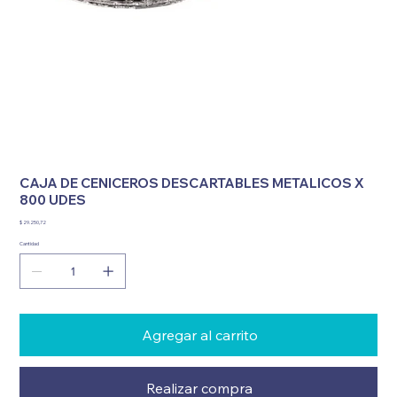
CAJA DE CENICEROS DESCARTABLES METALICOS X
800 UDES
Precio
$ 29.250,72
Cantidad
Agregar al carrito
Realizar compra