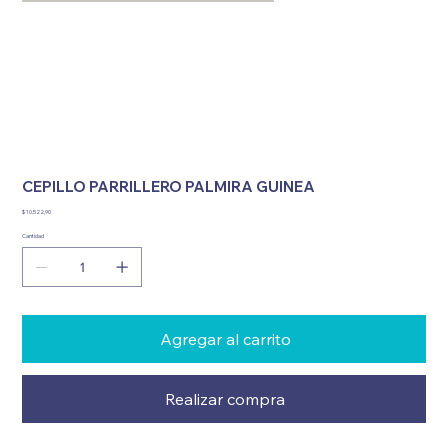
CEPILLO PARRILLERO PALMIRA GUINEA
Precio
$ 10.522,90
Cantidad
Agregar al carrito
Realizar compra