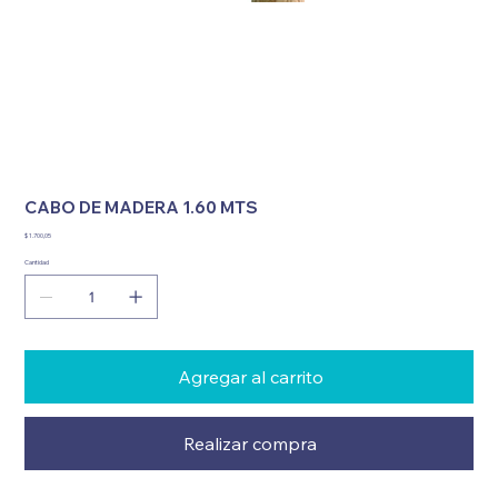
CABO DE MADERA 1.60 MTS
Precio
$ 1.700,05
Cantidad
Agregar al carrito
Realizar compra