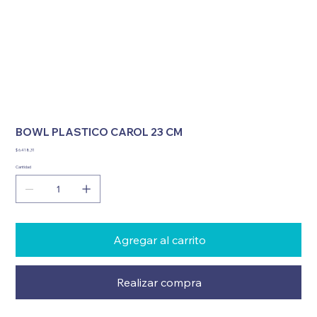
BOWL PLASTICO CAROL 23 CM
Precio
$ 6.418,31
Cantidad
Agregar al carrito
Realizar compra