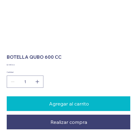
BOTELLA QUBO 600 CC
Precio
$ 1.957,42
Cantidad
Agregar al carrito
Realizar compra