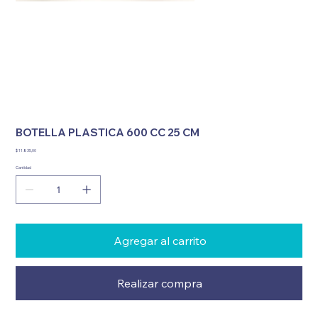
BOTELLA PLASTICA 600 CC 25 CM
Precio
$ 11.835,00
Cantidad
Agregar al carrito
Realizar compra