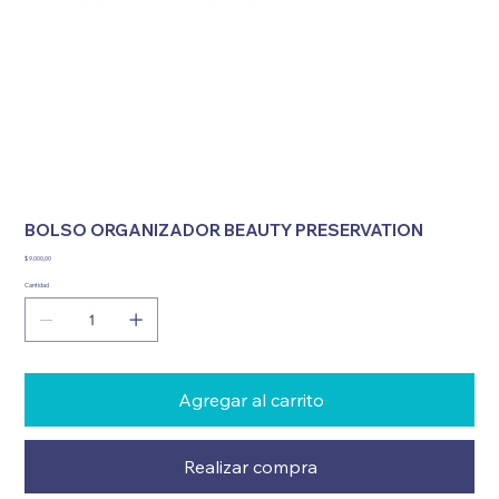
BOLSO ORGANIZADOR BEAUTY PRESERVATION
Precio
$ 9.000,00
Cantidad
Agregar al carrito
Realizar compra