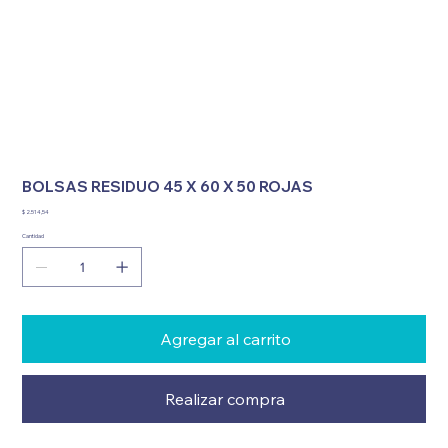
BOLSAS RESIDUO 45 X 60 X 50 ROJAS
Precio
$ 2.514,54
Cantidad
Agregar al carrito
Realizar compra