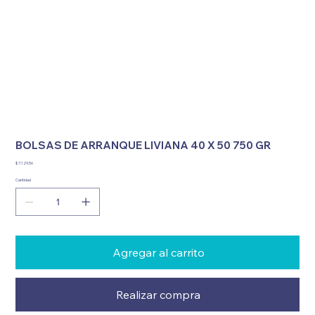
BOLSAS DE ARRANQUE LIVIANA 40 X 50 750 GR
Precio
$ 7.129,56
Cantidad
Agregar al carrito
Realizar compra