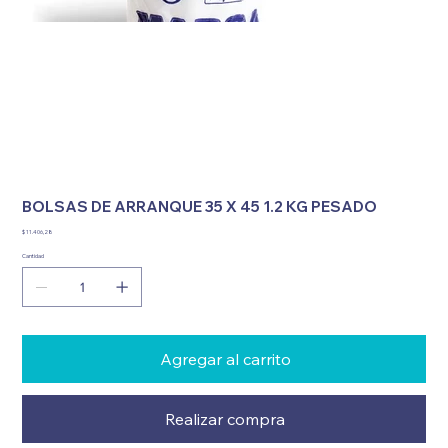
BOLSAS DE ARRANQUE 35 X 45 1.2 KG PESADO
Precio
$ 11.406,28
Cantidad
Agregar al carrito
Realizar compra