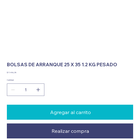
BOLSAS DE ARRANQUE 25 X 35 1.2 KG PESADO
Precio
$ 11.406,28
Cantidad
Agregar al carrito
Realizar compra