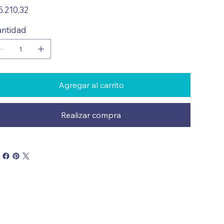
io
5.210,32
ntidad
Agregar al carrito
Realizar compra