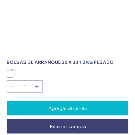
BOLSAS DE ARRANQUE 20 X 30 1.2 KG PESADO
Precio
$ 11.406,28
Cantidad
Agregar al carrito
Realizar compra