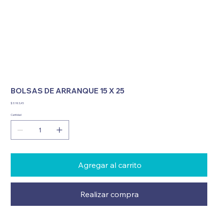
BOLSAS DE ARRANQUE 15 X 25
Precio
$ 3.183,45
Cantidad
Agregar al carrito
Realizar compra