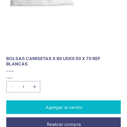
BOLSAS CAMISETAS X 80 UDES 50 X 70 REF
BLANCAS
Precio
$ 8.360,55
Cantidad
Agregar al carrito
Realizar compra