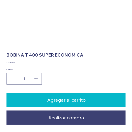
BOBINA T 400 SUPER ECONOMICA
Precio
$ 16.413,30
Cantidad
Agregar al carrito
Realizar compra