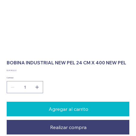
BOBINA INDUSTRIAL NEW PEL 24 CM X 400 NEW PEL
Precio
$ 29.183,22
Cantidad
Agregar al carrito
Realizar compra