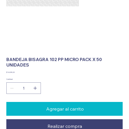
BANDEJA BISAGRA 102 PP MICRO PACK X 50
UNIDADES
Precio
$ 16.008,00
Cantidad
Agregar al carrito
Realizar compra