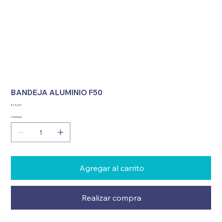
BANDEJA ALUMINIO F50
Precio
$ 146,93
Cantidad
Agregar al carrito
Realizar compra