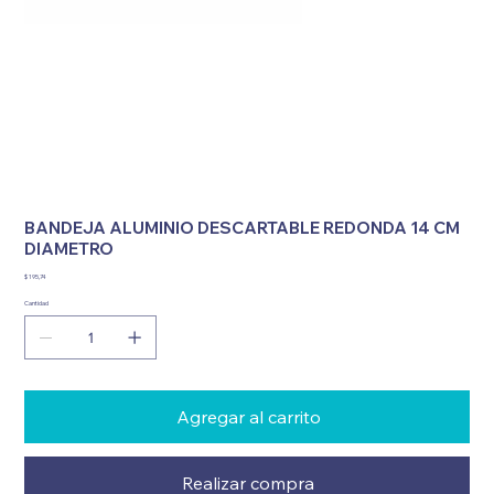
BANDEJA ALUMINIO DESCARTABLE REDONDA 14 CM
DIAMETRO
Precio
$ 195,74
Cantidad
Agregar al carrito
Realizar compra