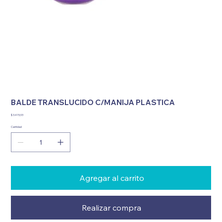
BALDE TRANSLUCIDO C/MANIJA PLASTICA
Precio
$ 3.415,93
Cantidad
Agregar al carrito
Realizar compra