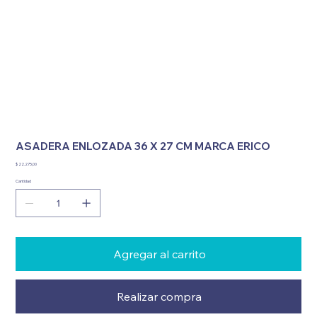
ASADERA ENLOZADA 36 X 27 CM MARCA ERICO
Precio
$ 22.275,00
Cantidad
Agregar al carrito
Realizar compra