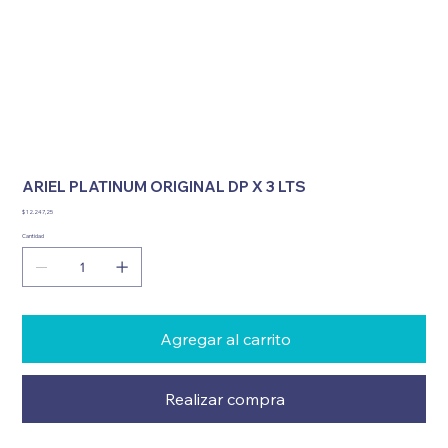
ARIEL PLATINUM ORIGINAL DP X 3 LTS
Precio
$ 12.247,25
Cantidad
Agregar al carrito
Realizar compra