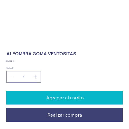
ALFOMBRA GOMA VENTOSITAS
Precio
$ 5.422,20
Cantidad
Agregar al carrito
Realizar compra