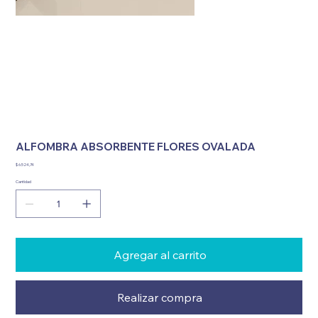
ALFOMBRA ABSORBENTE FLORES OVALADA
Precio
$ 6.524,74
Cantidad
Agregar al carrito
Realizar compra