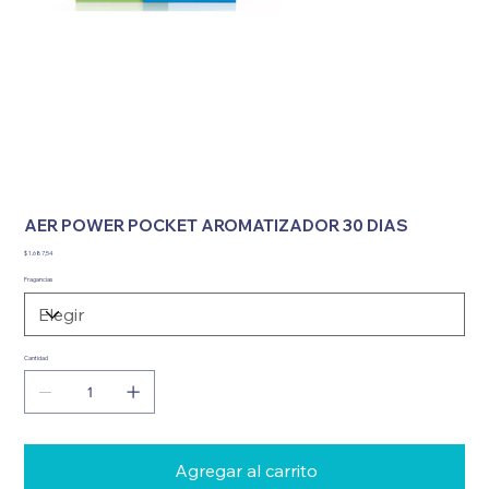
AER POWER POCKET AROMATIZADOR 30 DIAS
Precio
$ 1.687,54
Fragancias
Cantidad
Agregar al carrito