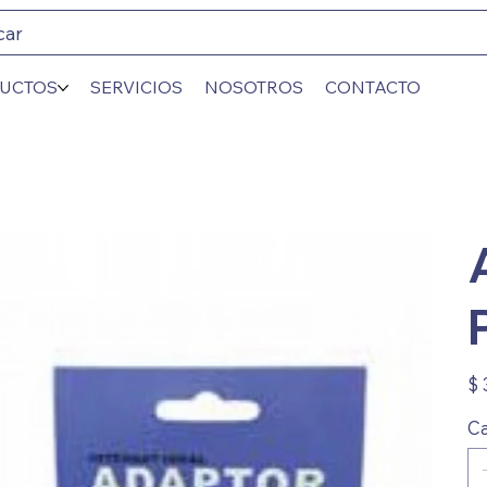
car
UCTOS
SERVICIOS
NOSOTROS
CONTACTO
Prec
$ 
Ca