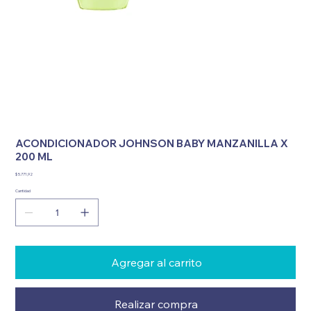
ACONDICIONADOR JOHNSON BABY MANZANILLA X
200 ML
Precio
$ 5.771,92
Cantidad
Agregar al carrito
Realizar compra